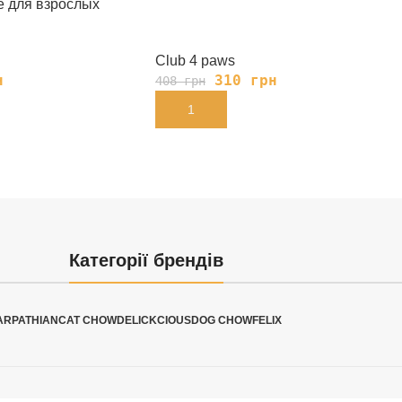
е для взрослых
Club 4 paws
н
310
грн
408
грн
В КОРЗИНУ
Категорії брендів
ARPATHIAN
CAT CHOW
DELICKCIOUS
DOG CHOW
FELIX