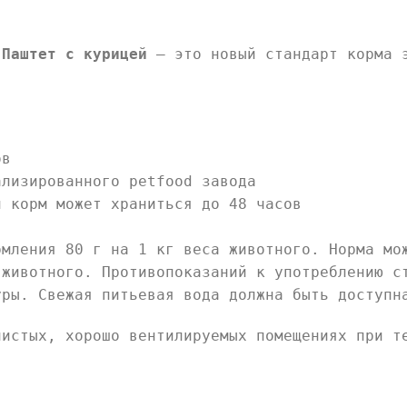
 Паштет с курицей
– это новый стандарт корма 
ов
ализированного petfood завода
и корм может храниться до 48 часов
рмления 80 г на 1 кг веса животного. Норма мо
 животного. Противопоказаний к употреблению с
уры. Свежая питьевая вода должна быть доступн
истых, хорошо вентилируемых помещениях при т