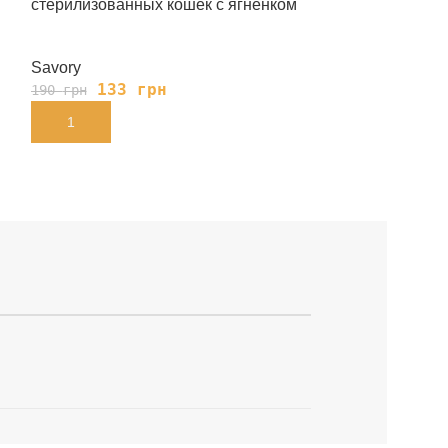
стерилизованных кошек с ягненком
кошек с куриц
Savory
Savory
133
грн
124
190
грн
190
грн
В КОРЗИНУ
В КОРЗИНУ