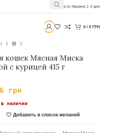
Доставка по Украине 1–2 дня
0
/
0
ГРН
 г
я кошек Мясная Миска
й с курицей 415 г
36
грн
 в наличии
Добавить в список желаний