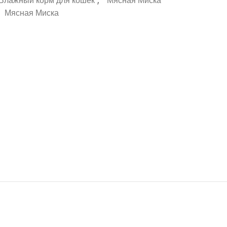
,
Влажный корм для кошек
Мясная Миска
Мясная Миска