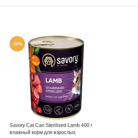
-30%
-35%
Savory Cat Can Sterilised Lamb 400 г
Savory Cat Can
влажный корм для взрослых
г влажный кор