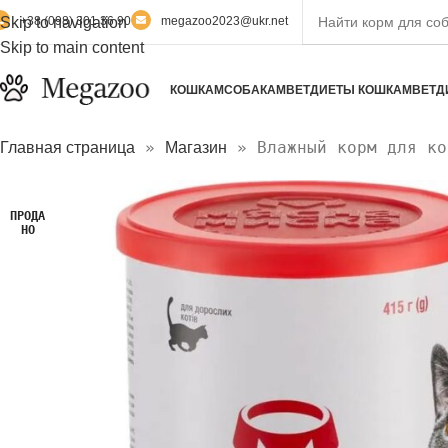
Skip to navigation
+38 (098) 301 36 90
megazoo2023@ukr.net
Skip to main content
КОШКАМ
СОБАКАМ
ВЕТДИЕТЫ КОШКАМ
ВЕТД
»
»
Влажный корм для ко
Главная страница
Магазин
ПРОДА
НО