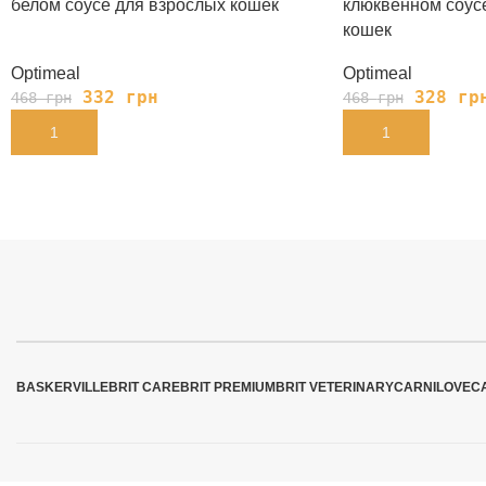
белом соусе для взрослых кошек
клюквенном соус
кошек
Optimeal
Optimeal
332
грн
328
гр
468
грн
468
грн
В КОРЗИНУ
В КОРЗИНУ
BASKERVILLE
BRIT CARE
BRIT PREMIUM
BRIT VETERINARY
CARNILOVE
C