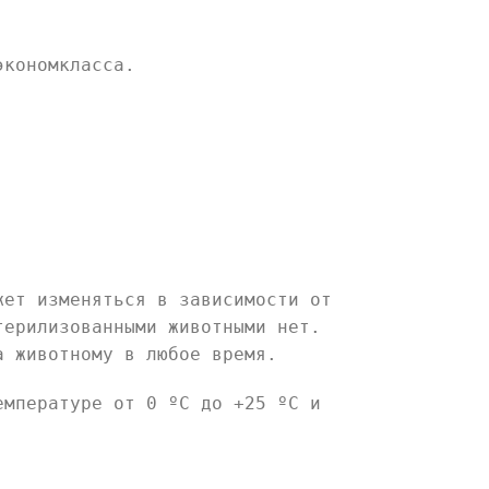
экономкласса.
жет изменяться в зависимости от
терилизованными животными нет.
а животному в любое время.
емпературе от 0 ºС до +25 ºС и