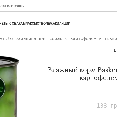
ИЕТЫ СОБАКАМ
ЛАКОМСТВО
ЛЕЖАКИ
АКЦИИ
ville баранина для собак с картофелем и тыкв
B
Влажный корм Baskerv
картофелем
138
г