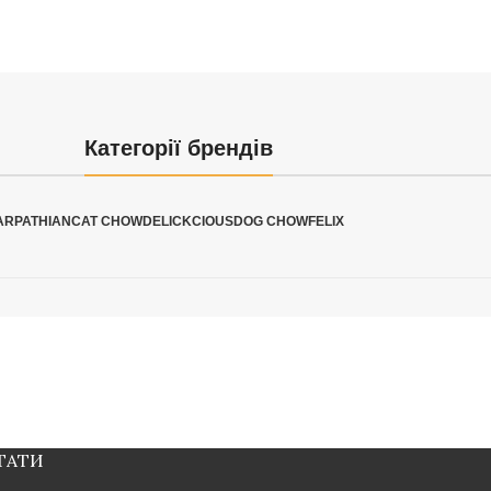
Категорії брендів
ARPATHIAN
CAT CHOW
DELICKCIOUS
DOG CHOW
FELIX
ТАТИ