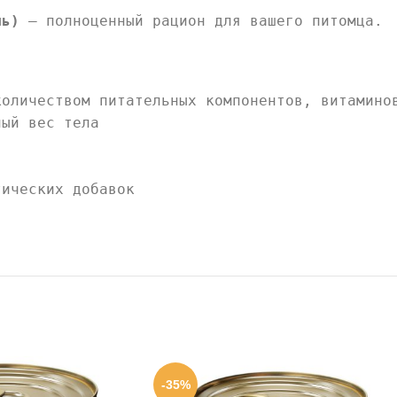
иль)
– полноценный рацион для вашего питомца.
количеством питательных компонентов, витамино
ный вес тела
тических добавок
-35%