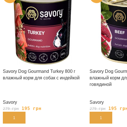
Savory Dog Gourmand Turkey 800 г
Savory Dog Gourm
влажный корм для собак с индейкой
влажный корм для
говядиной
Savory
Savory
195
грн
195
гр
279
грн
279
грн
В КОРЗИНУ
В КОРЗИНУ