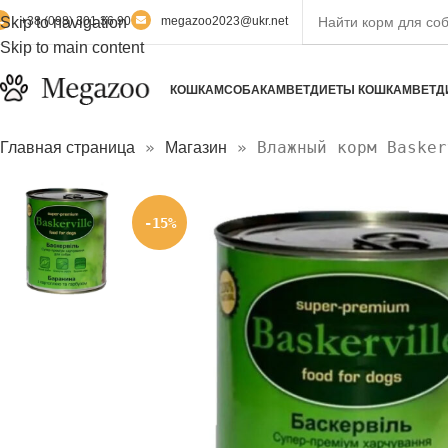
Skip to navigation
+38 (098) 301 36 90
megazoo2023@ukr.net
Skip to main content
КОШКАМ
СОБАКАМ
ВЕТДИЕТЫ КОШКАМ
ВЕТД
»
»
Влажный корм Basker
Главная страница
Магазин
-15%