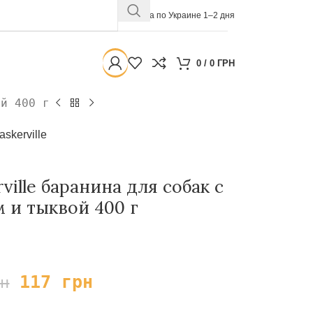
Доставка по Украине 1–2 дня
0
/
0
ГРН
ой 400 г
askerville
ille баранина для собак с
 и тыквой 400 г
117
грн
рн