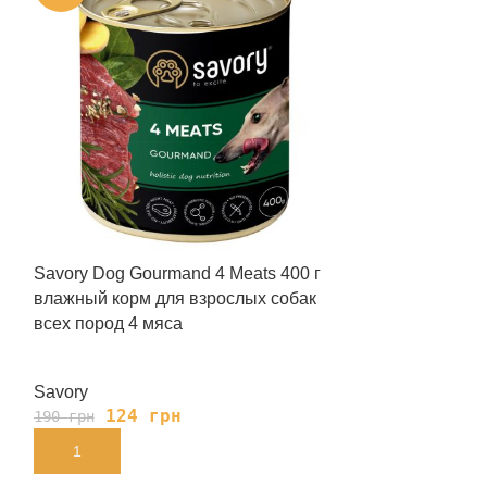
Savory Dog Gourmand 4 Meats 400 г
Влажный корм B
влажный корм для взрослых собак
собак паштет с
всех пород 4 мяса
Savory
Brit Care
124
грн
113
190
грн
169
грн
В КОРЗИНУ
В КОРЗИНУ