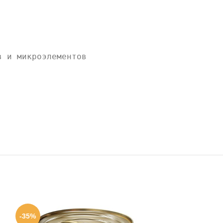
в и микроэлементов
-35%
-33%