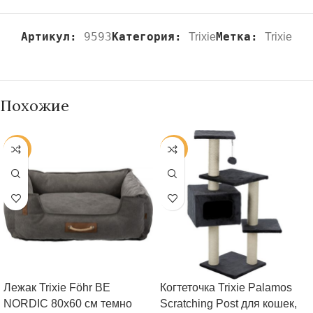
Артикул:
9593
Категория:
Метка:
Trixie
Trixie
Похожие
-20%
-20%
Лежак Trixie Föhr BE
Когтеточка Trixie Palamos
NORDIC 80х60 cм темно
Scratching Post для кошек,