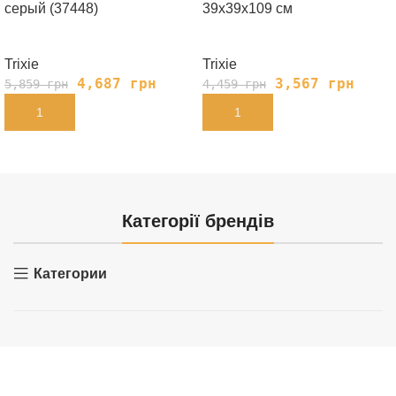
серый (37448)
39х39х109 см
Trixie
Trixie
4,687
грн
3,567
грн
5,859
грн
4,459
грн
В КОРЗИНУ
В КОРЗИНУ
Категорії брендів
Категории