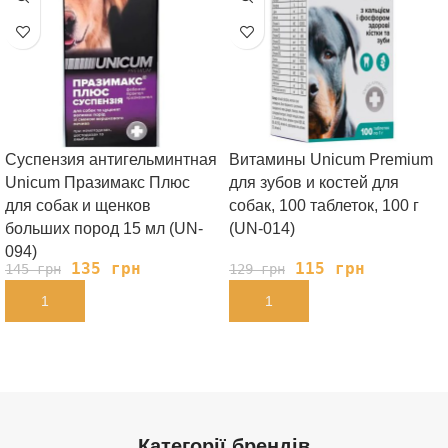
Суспензия антигельминтная
Витамины Unicum Рremium
Unicum Празимакс Плюс
для зубов и костей для
для собак и щенков
собак, 100 таблеток, 100 г
больших пород 15 мл (UN-
(UN-014)
094)
135
грн
115
грн
145
грн
129
грн
В КОРЗИНУ
В КОРЗИНУ
Категорії брендів