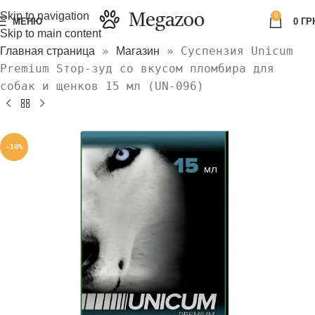
Skip to navigation
0
МЕНЮ
0
ГР
Skip to main content
»
»
Суспензия Unicum
Главная страница
Магазин
Premium Sтор-зуд со вкусом пломбира для
собак и щенков 15 мл (UN-096)
-10%