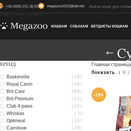
Skip to navigation
megazoo2023@ukr.net
+38 (098) 301 36 90
Skip to main content
КОШКАМ
СОБАКАМ
ВЕТДИЕТЫ КОШКАМ
Су
БРЕНД
Главная страница
Показать
9
(10)
Baskerville
(50)
Royal Canin
(60)
Brit Care
-13%
(21)
Brit Premium
(22)
Club 4 paws
(3)
Whiskas
(13)
Optimeal
(39)
Carnilove