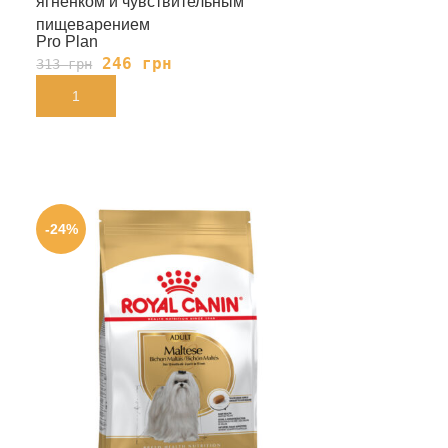
ягненком и чувствительным
пищеварением
Pro Plan
246
грн
313
грн
В КОРЗИНУ
-24%