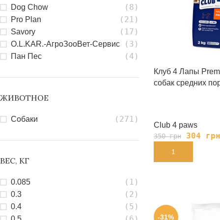
(8)
Dog Chow
(21)
Pro Plan
(17)
Savory
(3)
О.L.KAR.-АгроЗооВет-Сервис
(4)
Пан Пес
Клуб 4 Лапы Prem
собак средних пор
ЖИВОТНОЕ
(271)
Собаки
Club 4 paws
304
гр
350
грн
В КОРЗИНУ
ВЕС, КГ
(1)
0.085
(2)
0.3
(5)
0.4
-31%
(6)
0.5