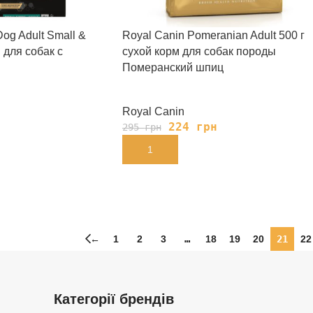
og Adult Small &
Royal Canin Pomeranian Adult 500 г
n для собак с
сухой корм для собак породы
Померанский шпиц
Royal Canin
н
224
грн
295
грн
В КОРЗИНУ
←
1
2
3
…
18
19
20
21
22
Категорії брендів