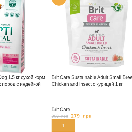
og 1.5 кг сухой корм
Brit Care Sustainable Adult Small Bre
х пород с индейкой
Chicken and Insect с курицей 1 кг
Brit Care
н
279
грн
399
грн
В КОРЗИНУ