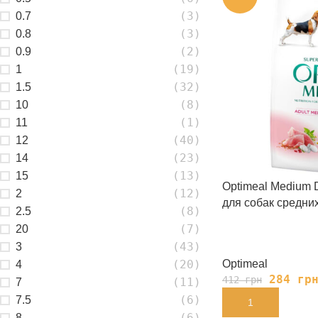
(3)
0.7
(3)
0.8
(2)
0.9
(19)
1
(32)
1.5
(8)
10
(1)
11
(40)
12
(23)
14
(13)
15
Optimeal Medium D
(12)
2
для собак средни
(8)
2.5
(7)
20
(43)
3
(20)
Optimeal
4
284
гр
412
грн
(11)
7
(6)
7.5
В КОРЗИНУ
(6)
8