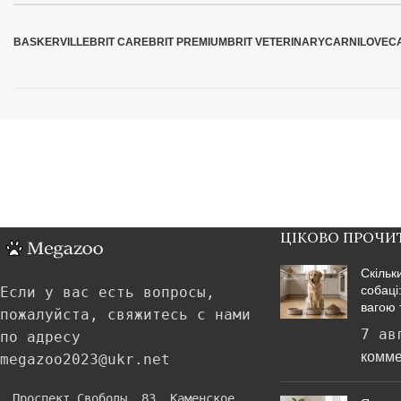
BASKERVILLE
BRIT CARE
BRIT PREMIUM
BRIT VETERINARY
CARNILOVE
C
ЦІКОВО ПРОЧИ
Скільк
собаці
Если у вас есть вопросы,
вагою 
пожалуйста, свяжитесь с нами
7 ав
по адресу
комме
megazoo2023@ukr.net
Проспект Свободы, 83, Каменское,