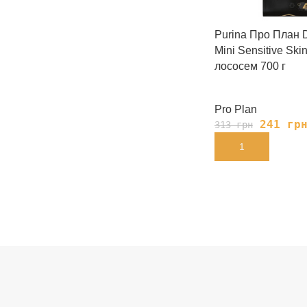
Purina Про План D
Mini Sensitive Ski
лососем 700 г
Pro Plan
241
гр
313
грн
В КОРЗИНУ