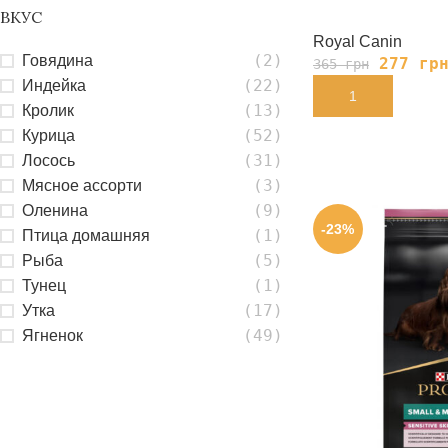
ВКУС
Royal Canin
(2)
Говядина
277
гр
365
грн
(22)
Индейка
В КОРЗИНУ
(13)
Кролик
(52)
Курица
(31)
Лосось
(3)
Мясное ассорти
(9)
Оленина
-23%
(1)
Птица домашняя
(5)
Рыба
(1)
Тунец
(17)
Утка
(49)
Ягненок