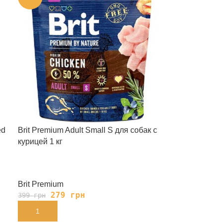
ed
Brit Premium Adult Small S для собак c
курицей 1 кг
Brit Premium
279
грн
399
грн
В КОРЗИНУ