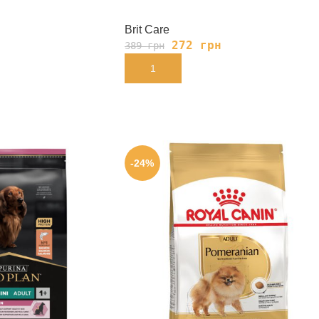
Brit Care
н
272
грн
389
грн
В КОРЗИНУ
-24%