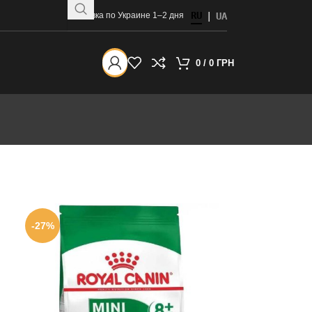
RU
Доставка по Украине 1–2 дня
|
UA
0
/
0
ГРН
-27%