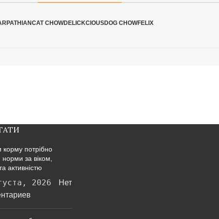
ARPATHIAN
CAT CHOW
DELICKCIOUS
DOG CHOW
FELIX
ТАТИ
и корму потрібно
: норми за віком,
та активністю
густа, 2026
Нет
нтариев