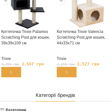
Когтеточка Trixie Palamos
Когтеточка Trixie Valencia
Scratching Post для кошек,
Scratching Post для кошек,
39х39х109 см
44х33х71 см
Trixie
Trixie
3,567
грн
2,527
грн
4,459
грн
3,159
грн
В КОРЗИНУ
В КОРЗИНУ
Категорії брендів
Категории