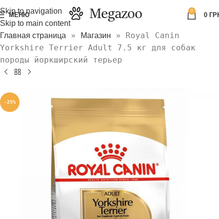
Skip to navigation
0
МЕНЮ
0
ГР
Skip to main content
»
»
Royal Canin
Главная страница
Магазин
Yorkshire Terrier Adult 7.5 кг для собак
породы йоркширский терьер
-25%