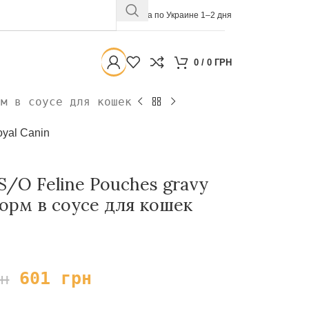
Доставка по Украине 1–2 дня
0
/
0
ГРН
рм в соусе для кошек
yal Canin
 S/O Feline Pouches gravy
корм в соусе для кошек
601
грн
рн