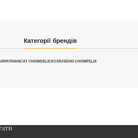
Категорії брендів
ARPATHIAN
CAT CHOW
DELICKCIOUS
DOG CHOW
FELIX
ТАТИ