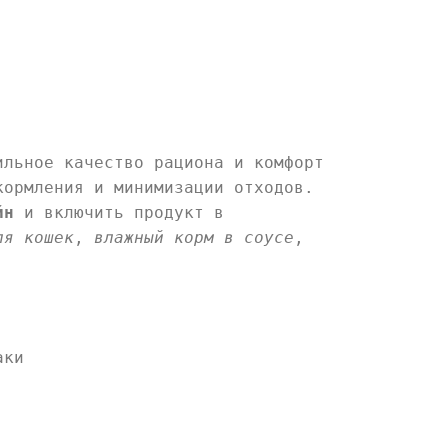
ильное качество рациона и комфорт
кормления и минимизации отходов.
йн
и включить продукт в
ля кошек
,
влажный корм в соусе
,
аки