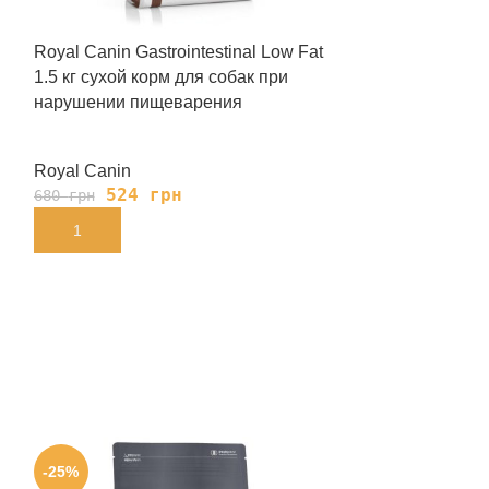
Royal Canin Gastrointestinal Low Fat
Royal Canin Gas
1.5 кг сухой корм для собак при
Cans 410 г вл
нарушении пищеварения
при нарушени
Royal Canin
Royal Canin
524
грн
139
680
грн
180
грн
В КОРЗИНУ
В КОРЗИНУ
-25%
-24%