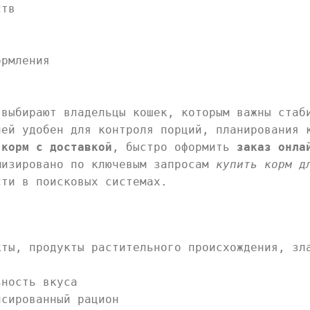
ств
ормления
 выбирают владельцы кошек, которым важны стаб
чей удобен для контроля порций, планирования 
 корм с доставкой
, быстро оформить
заказ онла
мизировано по ключевым запросам
купить корм д
ти в поисковых системах.
кты, продукты растительного происхождения, зл
ьность вкуса
нсированный рацион