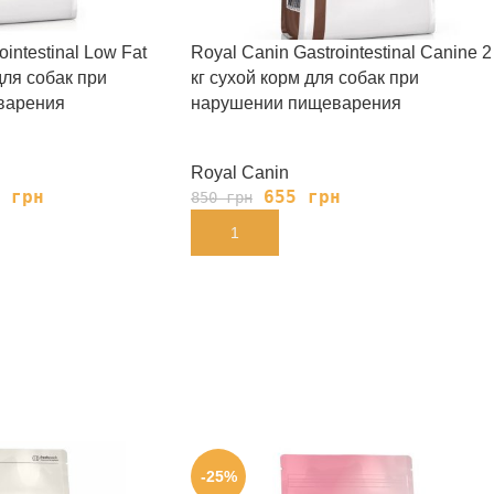
intestinal Low Fat
Royal Canin Gastrointestinal Canine 2
для собак при
кг сухой корм для собак при
варения
нарушении пищеварения
Royal Canin
5
грн
655
грн
850
грн
В КОРЗИНУ
-25%