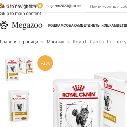
Skip to navigation
+38 (098) 301 36 90
megazoo2023@ukr.net
Skip to main content
КОШКАМ
СОБАКАМ
ВЕТДИЕТЫ КОШКАМ
ВЕТД
»
»
Royal Canin Urinary
Главная страница
Магазин
-23%