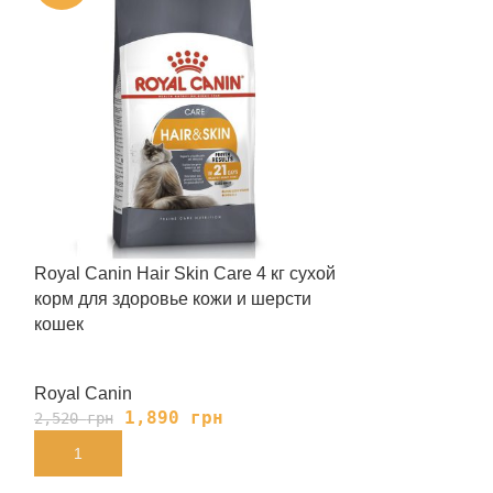
Royal Canin Hair Skin Care 4 кг сухой
Royal Сanin Se
корм для здоровье кожи и шерсти
корм для коше
кошек
пищеварение
Royal Canin
Royal Canin
1,890
грн
79
2,520
грн
1,040
грн
В КОРЗИНУ
В КОРЗИНУ