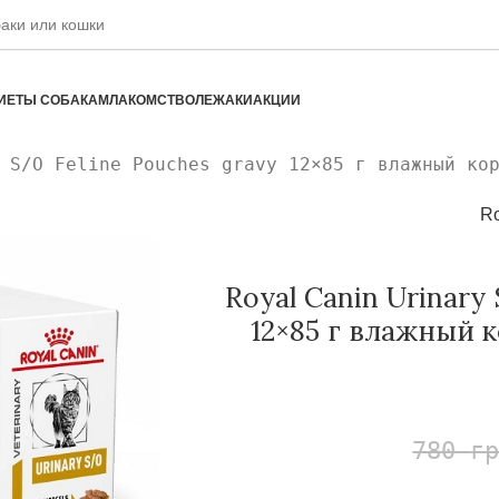
ИЕТЫ СОБАКАМ
ЛАКОМСТВО
ЛЕЖАКИ
АКЦИИ
 S/O Feline Pouches gravy 12×85 г влажный ко
Ro
Royal Canin Urinary
12×85 г влажный 
780
г