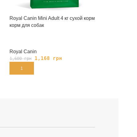
Royal Canin Mini Adult 4 кг сухой корм
Royal Canin Uri
корм для собак
корм для коше
болезнью
Royal Canin
Royal Canin
1,168
грн
741
1,600
грн
975
грн
В КОРЗИНУ
В КОРЗИНУ