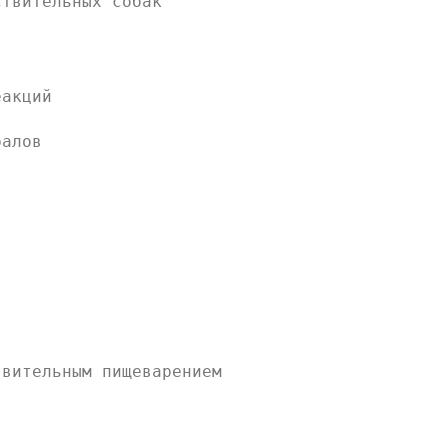
ствительных собак
еакций
ралов
твительным пищеварением