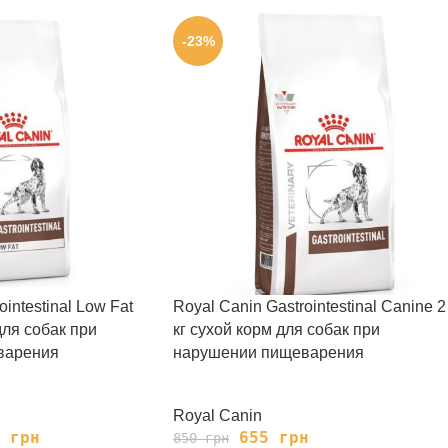
-23%
intestinal Low Fat
Royal Canin Gastrointestinal Canine 2
для собак при
кг сухой корм для собак при
варения
нарушении пищеварения
Royal Canin
5
грн
655
грн
850
грн