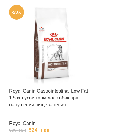
-23%
-23%
Royal Canin Gastrointestinal Low Fat
Royal Canin Gas
1.5 кг сухой корм для собак при
Cans 410 г вл
нарушении пищеварения
при нарушени
Royal Canin
Royal Canin
524
грн
139
680
грн
180
грн