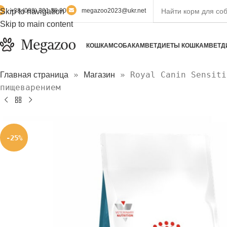
Skip to navigation
+38 (098) 301 36 90
megazoo2023@ukr.net
Skip to main content
КОШКАМ
СОБАКАМ
ВЕТДИЕТЫ КОШКАМ
ВЕТД
»
»
Royal Canin Sensiti
Главная страница
Магазин
пищеварением
-25%