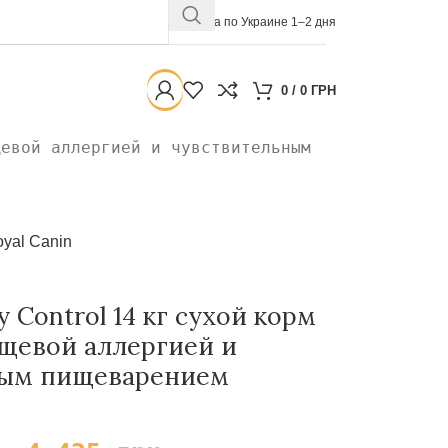
Доставка по Украине 1–2 дня
0
/
0
ГРН
щевой аллергией и чувствительным
yal Canin
ty Control 14 кг сухой корм
ищевой аллергией и
ным пищеварением