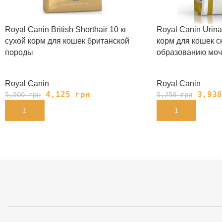
Royal Canin British Shorthair 10 кг
Royal Canin Urina
сухой корм для кошек британской
корм для кошек с
породы
образованию моч
Royal Canin
Royal Canin
4,125
грн
3,93
5,500
грн
5,250
грн
В КОРЗИНУ
В КОРЗИНУ