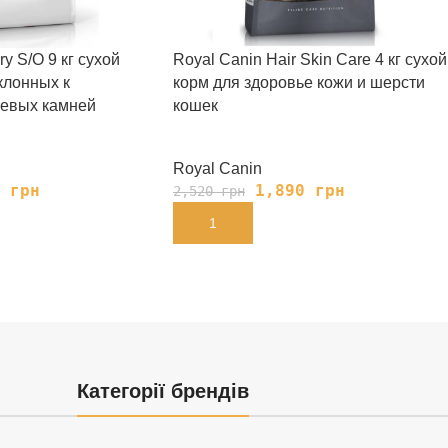
ry S/O 9 кг сухой
Royal Canin Hair Skin Care 4 кг сухой
клонных к
корм для здоровье кожи и шерсти
евых камней
кошек
Royal Canin
8
грн
1,890
грн
2,520
грн
В КОРЗИНУ
Категорії брендів