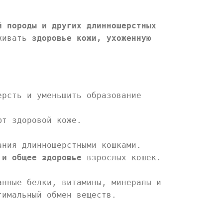
й породы и других длинношерстных
рживать
здоровье кожи, ухоженную
ерсть и уменьшить образование
ют здоровой коже.
ания длинношерстными кошками.
 и общее здоровье
взрослых кошек.
анные белки, витамины, минералы и
тимальный обмен веществ.