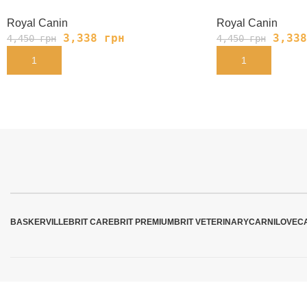
Royal Canin
Royal Canin
3,338
грн
3,33
4,450
грн
4,450
грн
В КОРЗИНУ
В КОРЗИНУ
BASKERVILLE
BRIT CARE
BRIT PREMIUM
BRIT VETERINARY
CARNILOVE
C