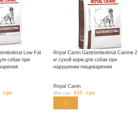
intestinal Low Fat
Royal Canin Gastrointestinal Canine 2
для собак при
кг сухой корм для собак при
варения
нарушении пищеварения
Royal Canin
5
грн
655
грн
850
грн
В КОРЗИНУ