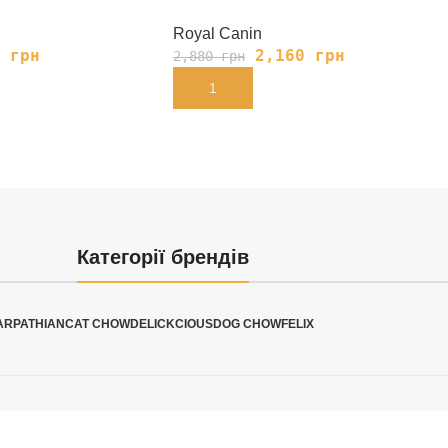
Royal Canin
8
грн
2,160
грн
2,880
грн
В КОРЗИНУ
Категорії брендів
ARPATHIAN
CAT CHOW
DELICKCIOUS
DOG CHOW
FELIX