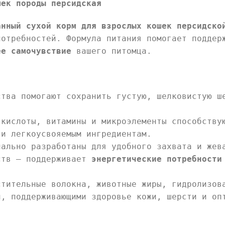
шек породы персидская
анный сухой корм для взрослых кошек персидско
потребностей. Формула питания помогает подде
ее самочувствие
вашего питомца.
тва помогают сохранить густую, шелковистую ш
кислоты, витамины и микроэлементы способству
и легкоусвояемым ингредиентам.
ально разработаны для удобного захвата и жев
ств — поддерживает
энергетические потребности
стительные волокна, животные жиры, гидролизов
и, поддерживающими здоровье кожи, шерсти и оп