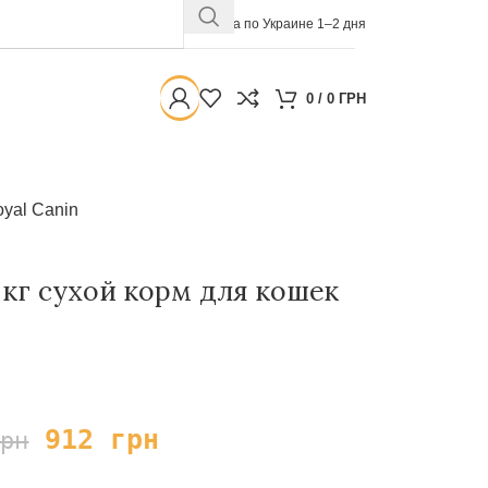
Доставка по Украине 1–2 дня
0
/
0
ГРН
yal Canin
2 кг сухой корм для кошек
912
грн
грн