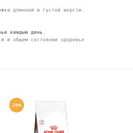
ржка длинной и густой шерсти.
вье каждый день
.
ти и общем состоянии здоровья
-23%
-23%