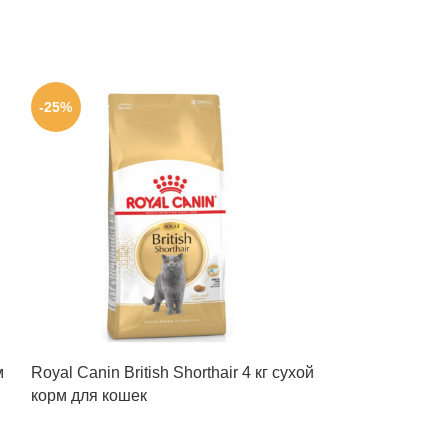
-25%
-23%
м
Royal Canin British Shorthair 4 кг сухой
Royal Canin Uri
корм для кошек
корм для коше
болезнью