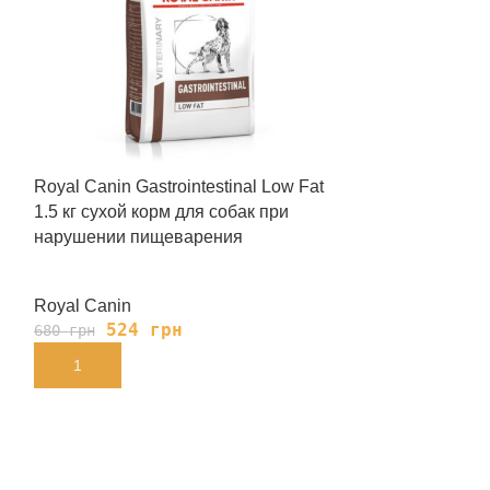
Royal Canin Gastrointestinal Low Fat
Royal Canin Gas
1.5 кг сухой корм для собак при
Cans 410 г вл
нарушении пищеварения
при нарушени
Royal Canin
Royal Canin
524
грн
139
680
грн
180
грн
В КОРЗИНУ
В КОРЗИНУ