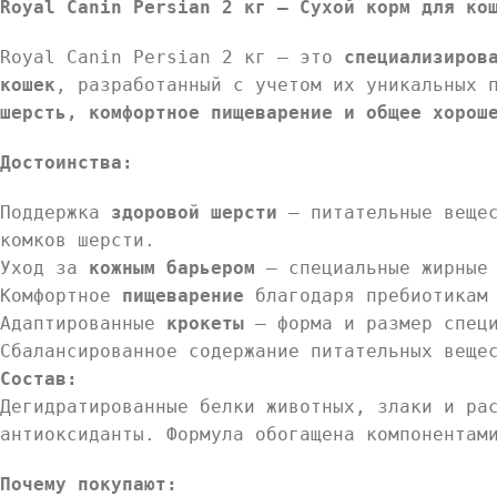
Royal Canin Persian 2 кг — Сухой корм для ко
Royal Canin Persian 2 кг — это
специализиров
кошек
, разработанный с учетом их уникальных 
шерсть, комфортное пищеварение и общее хорош
Достоинства:
Поддержка
здоровой шерсти
— питательные вещес
комков шерсти.
Уход за
кожным барьером
— специальные жирные 
Комфортное
пищеварение
благодаря пребиотикам 
Адаптированные
крокеты
— форма и размер специ
Сбалансированное содержание питательных веще
Состав:
Дегидратированные белки животных, злаки и ра
антиоксиданты. Формула обогащена компонентам
Почему покупают: