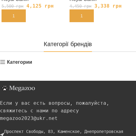
4,125
грн
3,338
грн
5,500
грн
4,450
грн
В КОРЗИНУ
В КОРЗИНУ
Категорії брендів
Категории
Если у вас есть вопросы, пожалуйста,
свяжитесь с нами по адресу
megazoo2023@ukr.net
Проспект Свободы, 83, Каменское, Днепропетровская