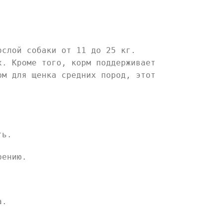
ослой собаки от 11 до 25 кг.
х. Кроме того, корм поддерживает
рм для щенка средних пород, этот
ть.
рению.
а.