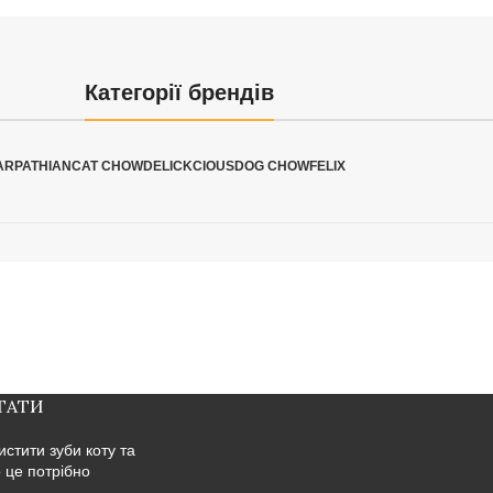
Категорії брендів
ARPATHIAN
CAT CHOW
DELICKCIOUS
DOG CHOW
FELIX
ТАТИ
истити зуби коту та
 це потрібно