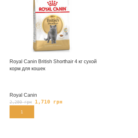
Royal Canin British Shorthair 4 кг сухой
Royal Canin Bri
корм для кошек
корм для коше
Royal Canin
Royal Canin
1,710
грн
91
2,280
грн
1,200
грн
В КОРЗИНУ
В КОРЗИНУ