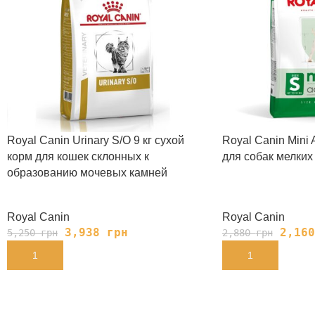
Royal Canin Urinary S/O 9 кг сухой
Royal Canin Mini A
корм для кошек склонных к
для собак мелких
образованию мочевых камней
Royal Canin
Royal Canin
3,938
грн
2,16
5,250
грн
2,880
грн
В КОРЗИНУ
В КОРЗИНУ