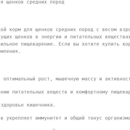
ля щенков средних пород
хой корм для щенков средних пород с весом взр
тущих щенков в энергии и питательных вещества
бильное пищеварение. Если вы хотите купить ко
рмления.
т оптимальный рост, мышечную массу и активнос
ению питательных веществ и комфортному пищева
 здоровье кишечника.
ов укрепляет иммунитет и общий тонус организм