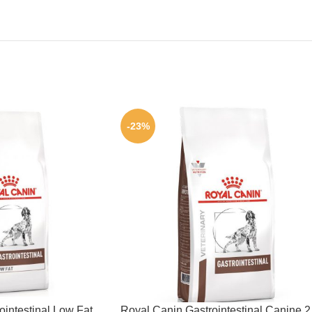
-23%
intestinal Low Fat
Royal Canin Gastrointestinal Canine 2