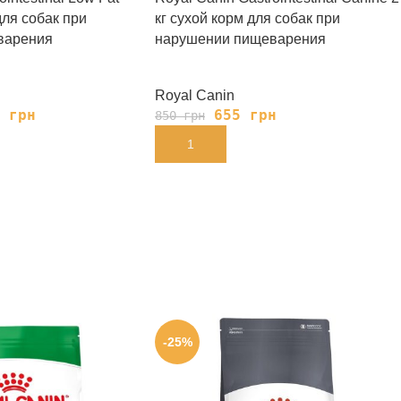
для собак при
кг сухой корм для собак при
варения
нарушении пищеварения
Royal Canin
5
грн
655
грн
850
грн
В КОРЗИНУ
-25%