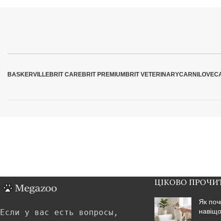
BASKERVILLE
BRIT CARE
BRIT PREMIUM
BRIT VETERINARY
CARNILOVE
C
ЦІКОВО ПРОЧИ
Як поч
навіщо
Если у вас есть вопросы,