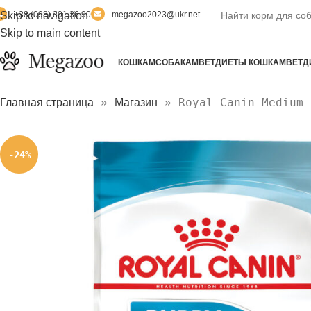
Skip to navigation
+38 (098) 301 36 90
megazoo2023@ukr.net
Skip to main content
КОШКАМ
СОБАКАМ
ВЕТДИЕТЫ КОШКАМ
ВЕТД
»
»
Royal Canin Medium 
Главная страница
Магазин
-24%