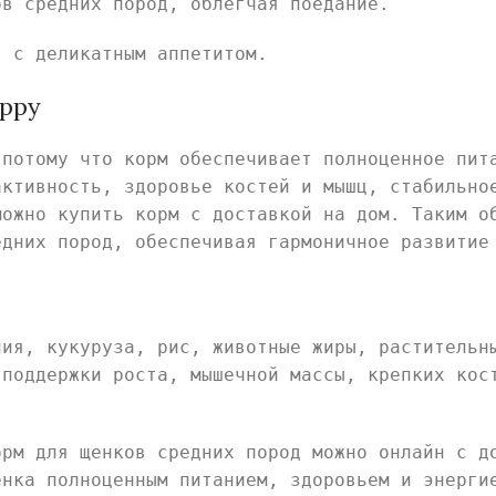
ов средних пород, облегчая поедание.
в с деликатным аппетитом.
uppy
 потому что корм обеспечивает полноценное пит
активность, здоровье костей и мышц, стабильно
можно купить корм с доставкой на дом. Таким о
едних пород, обеспечивая гармоничное развитие
ния, кукуруза, рис, животные жиры, растительн
 поддержки роста, мышечной массы, крепких кос
орм для щенков средних пород можно онлайн с д
енка полноценным питанием, здоровьем и энерги