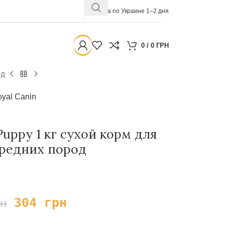
Доставка по Украине 1–2 дня
0
/
0
ГРН
од
yal Canin
Puppy 1 кг сухой корм для
редних пород
304
грн
рн