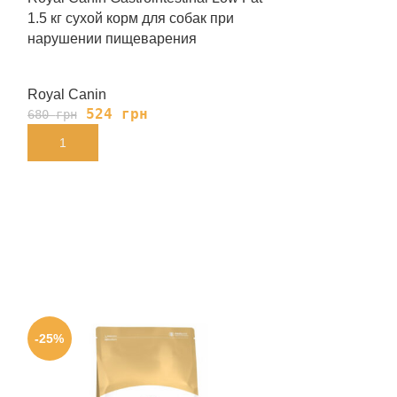
1.5 кг сухой корм для собак при
Cans 410 г вл
нарушении пищеварения
при нарушени
Royal Canin
Royal Canin
524
грн
139
680
грн
180
грн
В КОРЗИНУ
В КОРЗИНУ
-25%
-24%