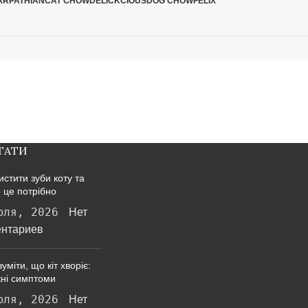
ARPATHIAN
CAT CHOW
DELICKCIOUS
DOG CHOW
FELIX
ТАТИ
истити зуби коту та
 це потрібно
юля, 2026
Нет
нтариев
уміти, що кіт хворіє:
ні симптоми
юля, 2026
Нет