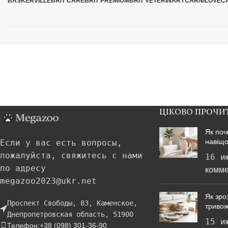
BASKERVILLE
BRIT CARE
BRIT PREMIUM
BRIT VETERINARY
CARNILOVE
C
ЦІКОВО ПРОЧИ
Як поч
навіщо
Если у вас есть вопросы,
пожалуйста, свяжитесь с нами
16 и
по адресу
комме
megazoo2023@ukr.net
Як зроз
Проспект Свободы, 83, Каменское,
тривож
Днепропетровская область, 51900
15 и
Телефон:+38 (098) 301-36-90