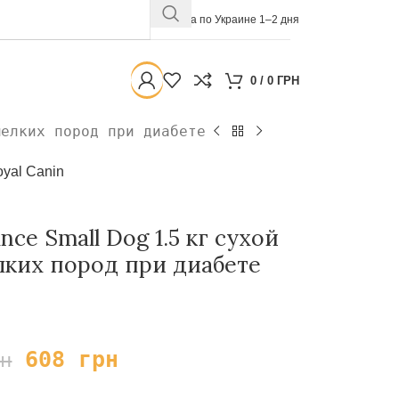
Доставка по Украине 1–2 дня
0
/
0
ГРН
мелких пород при диабете
yal Canin
nce Small Dog 1.5 кг сухой
лких пород при диабете
608
грн
рн