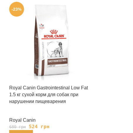
-23%
-23%
Royal Canin Gastrointestinal Low Fat
Royal Canin Gas
1.5 кг сухой корм для собак при
Cans 410 г вл
нарушении пищеварения
при нарушени
Royal Canin
Royal Canin
524
грн
139
680
грн
180
грн