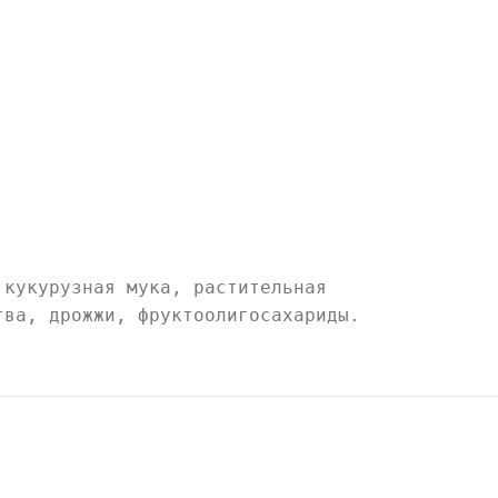
 кукурузная мука, растительная
тва, дрожжи, фруктоолигосахариды.