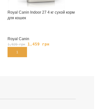
Royal Canin Indoor 27 4 кг сухой корм
Royal Canin Ind
для кошек
для кошек
Royal Canin
Royal Canin
1,459
грн
76
1,920
грн
1,000
грн
В КОРЗИНУ
В КОРЗИНУ