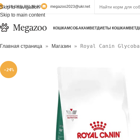
Skip to navigation
+38 (098) 301 36 90
megazoo2023@ukr.net
Skip to main content
КОШКАМ
СОБАКАМ
ВЕТДИЕТЫ КОШКАМ
ВЕТД
»
»
Royal Canin Glycoba
Главная страница
Магазин
-24%