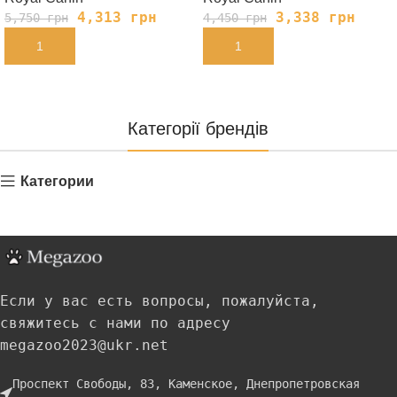
4,313
грн
3,338
грн
5,750
грн
4,450
грн
В КОРЗИНУ
В КОРЗИНУ
Категорії брендів
Категории
Если у вас есть вопросы, пожалуйста,
свяжитесь с нами по адресу
megazoo2023@ukr.net
Проспект Свободы, 83, Каменское, Днепропетровская