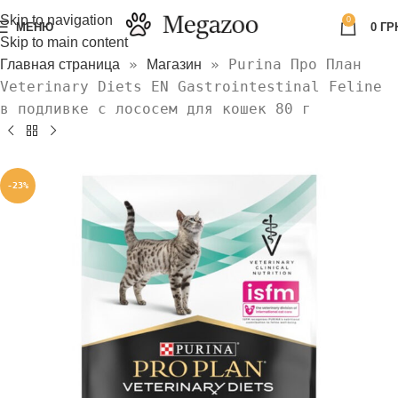
Skip to navigation
0
МЕНЮ
0
ГР
Skip to main content
»
»
Purina Про План
Главная страница
Магазин
Veterinary Diets EN Gastrointestinal Feline
в подливке с лососем для кошек 80 г
-23%