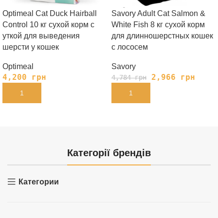
Optimeal Cat Duck Hairball
Savory Adult Cat Salmon &
Control 10 кг сухой корм с
White Fish 8 кг сухой корм
уткой для выведения
для длинношерстных кошек
шерсти у кошек
с лососем
Optimeal
Savory
4,200
грн
2,966
грн
4,784
грн
В КОРЗИНУ
В КОРЗИНУ
Категорії брендів
Категории