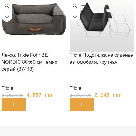
Лежак Trixie Föhr BE
Trixie Подстилка на сиденье
NORDIC 80х60 cм темно
автомобиля, крупная
серый (37448)
Trixie
Trixie
4,687
грн
2,143
грн
5,859
грн
2,679
грн
В КОРЗИНУ
В КОРЗИНУ