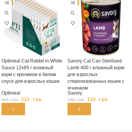
-29%
-30%
Optimeal Cat Rabbit in White
Savory Cat Can Sterilised
Sauce 12х85 г влажный
Lamb 400 г влажный корм
корм с кроликом в белом
для взрослых
соусе для взрослых кошек
стерилизованных кошек с
ягненком
Optimeal
Savory
332
грн
133
грн
468
грн
190
грн
В КОРЗИНУ
В КОРЗИНУ