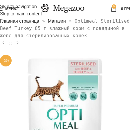
Skip to navigation
0
МЕНЮ
0
ГР
Skip to main content
»
»
Optimeal Sterilised
Главная страница
Магазин
Beef Turkey 85 г влажный корм с говядиной в
желе для стерилизованных кошек
-29%