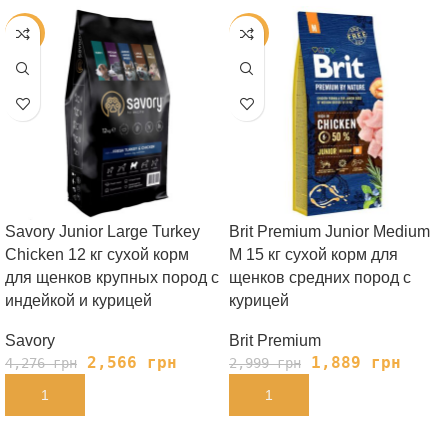
-40%
-37%
Savory Junior Large Turkey
Brit Premium Junior Medium
Chicken 12 кг сухой корм
M 15 кг сухой корм для
для щенков крупных пород с
щенков средних пород с
индейкой и курицей
курицей
Savory
Brit Premium
2,566
грн
1,889
грн
4,276
грн
2,999
грн
В КОРЗИНУ
В КОРЗИНУ