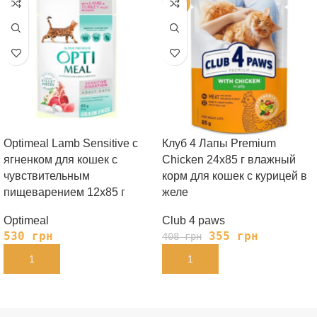
-13%
Optimeal Lamb Sensitive с
Клуб 4 Лапы Premium
ягненком для кошек с
Chicken 24х85 г влажный
чувствительным
корм для кошек с курицей в
пищеварением 12х85 г
желе
Optimeal
Club 4 paws
530
грн
355
грн
408
грн
В КОРЗИНУ
В КОРЗИНУ