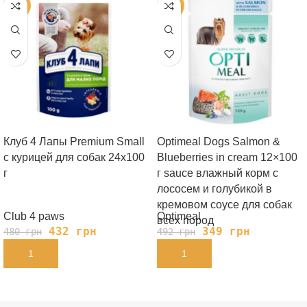
-10%
-29%
Клуб 4 Лапы Premium Small
Optimeal Dogs Salmon &
с курицей для собак 24х100
Blueberries in cream 12×100
г
г sauce влажный корм с
лососем и голубикой в
кремовом соусе для собак
Club 4 paws
Optimeal
всех пород
432
грн
349
грн
480
грн
492
грн
В КОРЗИНУ
В КОРЗИНУ