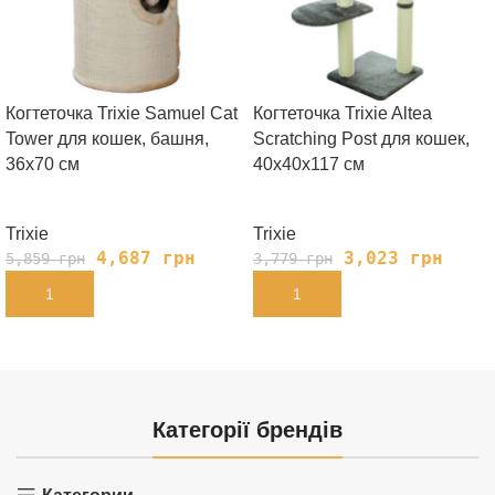
Когтеточка Trixie Samuel Cat
Когтеточка Trixie Altea
Tower для кошек, башня,
Scratching Post для кошек,
36х70 см
40х40х117 см
Trixie
Trixie
4,687
грн
3,023
грн
5,859
грн
3,779
грн
В КОРЗИНУ
В КОРЗИНУ
Категорії брендів