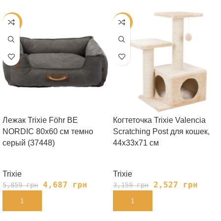
-20%
-20%
Лежак Trixie Föhr BE
Когтеточка Trixie Valencia
NORDIC 80х60 cм темно
Scratching Post для кошек,
серый (37448)
44х33х71 см
Trixie
Trixie
4,687
грн
2,527
грн
5,859
грн
3,159
грн
В КОРЗИНУ
В КОРЗИНУ