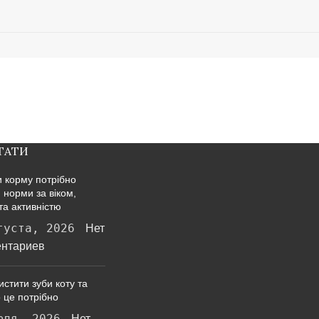
ТАТИ
и корму потрібно
: норми за віком,
та активністю
густа, 2026
Нет
нтариев
истити зуби коту та
 це потрібно
юля, 2026
Нет