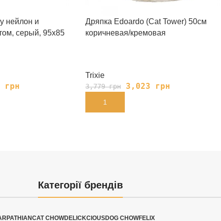
my нейлон и
Дряпка Edoardo (Cat Tower) 50см
том, серый, 95х85
коричневая/кремовая
Trixie
3
грн
3,023
грн
3,779
грн
В КОРЗИНУ
Категорії брендів
ARPATHIAN
CAT CHOW
DELICKCIOUS
DOG CHOW
FELIX