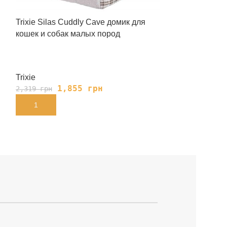
Trixie Silas Cuddly Cave домик для
Дряпка Trixie V
кошек и собак малых пород
Trixie
Trixie
1,855
грн
1,
2,319
грн
2,139
грн
В КОРЗИНУ
В КОРЗИНУ