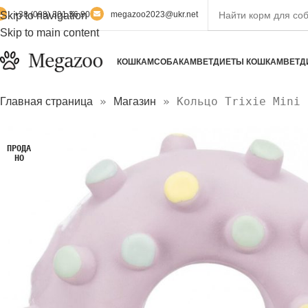
Skip to navigation
+38 (098) 301 36 90
megazoo2023@ukr.net
Skip to main content
КОШКАМ
СОБАКАМ
ВЕТДИЕТЫ КОШКАМ
ВЕТД
»
»
Кольцо Trixie Mini 
Главная страница
Магазин
ПРОДА
НО