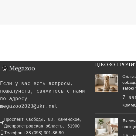
ЦІКОВО ПРОЧИ
Скільк
собаці
Если у вас есть вопросы,
вагою 
пожалуйста, свяжитесь с нами
7 ав
по адресу
комме
megazoo2023@ukr.net
Проспект Свободы, 83, Каменское,
Як поч
Днепропетровская область, 51900
навіщо
Телефон:+38 (098) 301-36-90
16 и