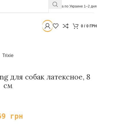
Доставка по Украине 1–2 дня
0
/
0
ГРН
Trixie
ing для собак латексное, 8
см
69
грн