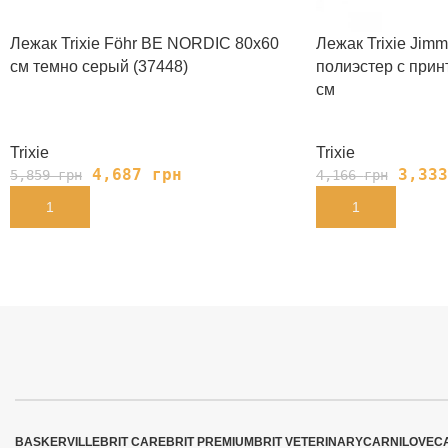
Лежак Trixie Föhr BE NORDIC 80х60
Лежак Trixie Jim
cм темно серый (37448)
полиэстер с прин
см
Trixie
Trixie
4,687
грн
3,33
5,859
грн
4,166
грн
В КОРЗИНУ
В КОРЗИНУ
BASKERVILLE
BRIT CARE
BRIT PREMIUM
BRIT VETERINARY
CARNILOVE
C