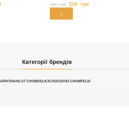
н
310
грн
408
грн
В КОРЗИНУ
Категорії брендів
ARPATHIAN
CAT CHOW
DELICKCIOUS
DOG CHOW
FELIX