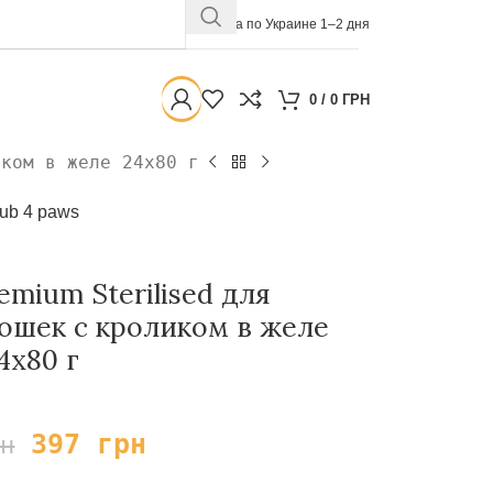
Доставка по Украине 1–2 дня
0
/
0
ГРН
иком в желе 24х80 г
ub 4 paws
emium Sterilised для
ошек с кроликом в желе
4х80 г
397
грн
рн