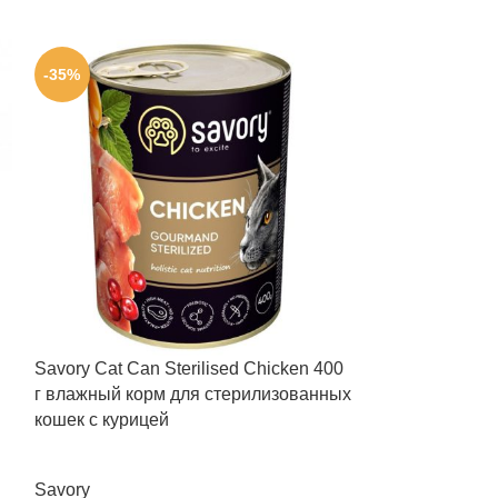
-35%
-26%
Savory Cat Can Sterilised Chicken 400
Optimeal Steril
г влажный корм для стерилизованных
стерилизованн
кошек с курицей
85 г набор (3+1
Savory
Optimeal