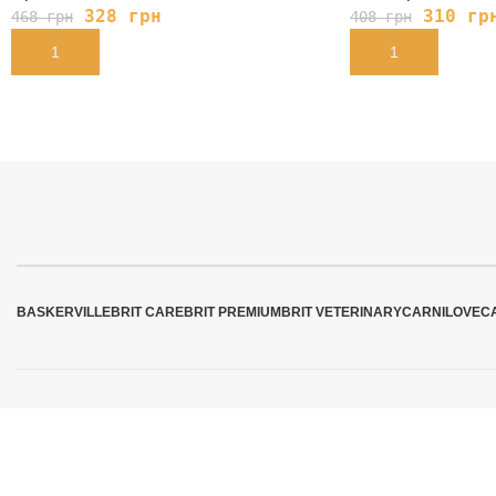
328
грн
310
гр
468
грн
408
грн
В КОРЗИНУ
В КОРЗИНУ
BASKERVILLE
BRIT CARE
BRIT PREMIUM
BRIT VETERINARY
CARNILOVE
C