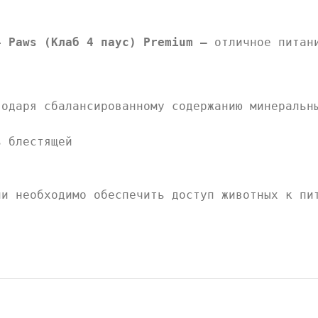
4 Paws (Клаб 4 паус) Premium –
отличное питан
годаря сбалансированному содержанию минеральн
ь блестящей
ии необходимо обеспечить доступ животных к пи