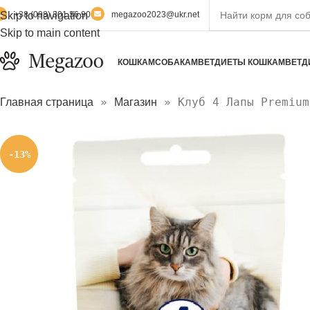
Skip to navigation
+38 (098) 301 36 90
megazoo2023@ukr.net
Skip to main content
КОШКАМ
СОБАКАМ
ВЕТДИЕТЫ КОШКАМ
ВЕТД
»
»
Клуб 4 Лапы Premium
Главная страница
Магазин
-13%