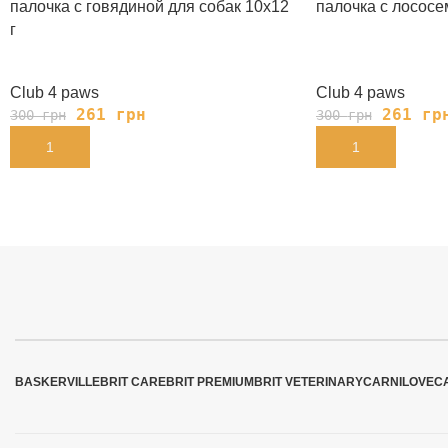
палочка с говядиной для собак 10х12
палочка с лососе
г
Club 4 paws
Club 4 paws
261
грн
261
гр
300
грн
300
грн
В КОРЗИНУ
В КОРЗИНУ
BASKERVILLE
BRIT CARE
BRIT PREMIUM
BRIT VETERINARY
CARNILOVE
C