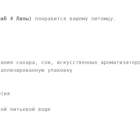
лаб 4 Лапы)
понравится вашему питомцу.
вания сахара, сои, искусственных ароматизатор
таллизированную упаковку
ытия
той питьевой воде