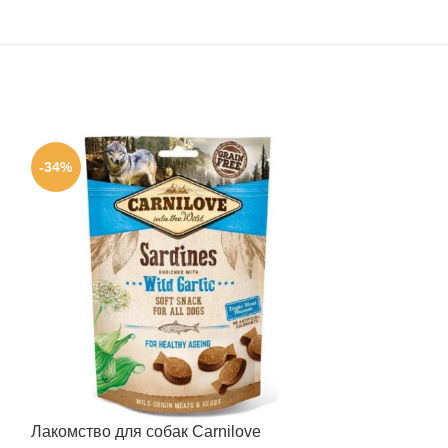
-34%
-34%
Лакомство для собак Carnilove
Лакомство для