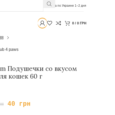
Доставка по Украине 1–2 дня
0
/
0
ГРН
ub 4 paws
um Подушечки со вкусом
ля кошек 60 г
40
грн
рн