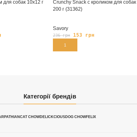
м для собак 10х12 г
Crunchy Snack с кроликом для собак
200 г (31362)
Savory
н
153
грн
236
грн
В КОРЗИНУ
Категорії брендів
ARPATHIAN
CAT CHOW
DELICKCIOUS
DOG CHOW
FELIX