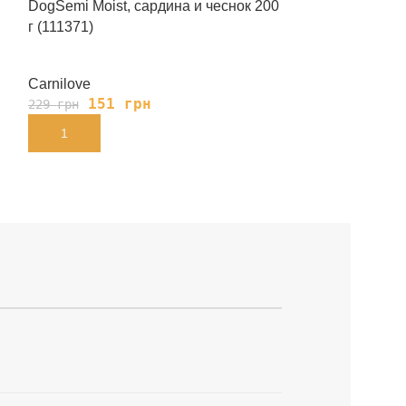
DogSemi Moist, сардина и чеснок 200
Carnilove DogS
г (111371)
тимьян 200 г (
Carnilove
Carnilove
151
грн
151
229
грн
229
грн
В КОРЗИНУ
В КОРЗИНУ