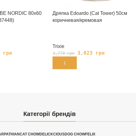
r BE NORDIC 80х60
Дряпка Edoardo (Cat Tower) 50см
37448)
коричневая/кремовая
Trixie
7
грн
3,023
грн
3,779
грн
В КОРЗИНУ
Категорії брендів
ARPATHIAN
CAT CHOW
DELICKCIOUS
DOG CHOW
FELIX