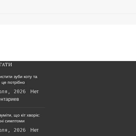
ТАТИ
истити зуби коту та
 це потрібно
юля, 2026
Нет
нтариев
уміти, що кіт хворіє:
ні симптоми
юля, 2026
Нет