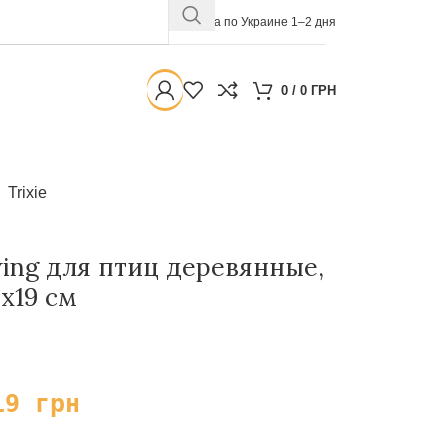
Доставка по Украине 1–2 дня
0
/
0
ГРН
Trixie
wing для птиц деревянные,
3х19 см
19
грн