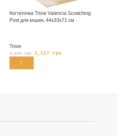
Когтеточка Trixie Valencia Scratching
Вольер Trixie 
Post для кошек, 44х33х71 см
нейлоновый, 1
Trixie
Trixie
2,527
грн
2,
3,159
грн
2,939
грн
В КОРЗИНУ
В КОРЗИНУ