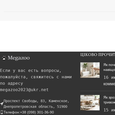
ЦІКОВО ПРОЧИ
Як поч
навіщо
Если у вас есть вопросы,
пожалуйста, свяжитесь с нами
16 и
по адресу
комме
megazoo2023@ukr.net
Як зроз
Проспект Свободы, 83, Каменское,
тривож
Днепропетровская область, 51900
15 и
Телефон:+38 (098) 301-36-90