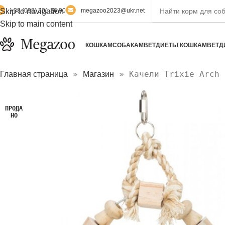
Skip to navigation
+38 (098) 301 36 90
megazoo2023@ukr.net
Skip to main content
КОШКАМ
СОБАКАМ
ВЕТДИЕТЫ КОШКАМ
ВЕТД
»
»
Качели Trixie Arch 
Главная страница
Магазин
ПРОДА
НО