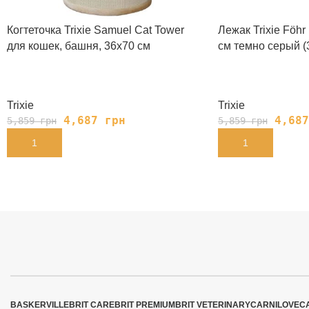
Когтеточка Trixie Samuel Cat Tower
Лежак Trixie Föh
для кошек, башня, 36х70 см
cм темно серый (
Trixie
Trixie
4,687
грн
4,68
5,859
грн
5,859
грн
В КОРЗИНУ
В КОРЗИНУ
BASKERVILLE
BRIT CARE
BRIT PREMIUM
BRIT VETERINARY
CARNILOVE
C