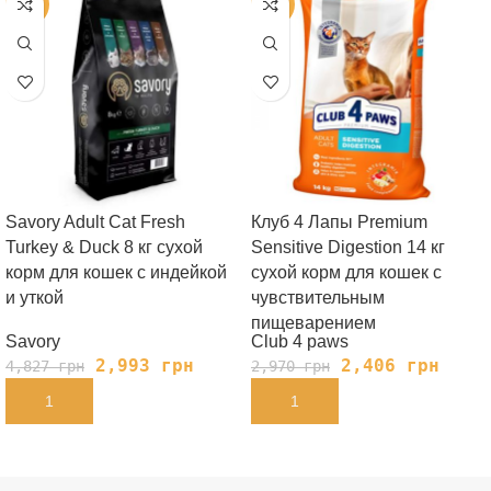
-38%
-19%
Savory Adult Cat Fresh
Клуб 4 Лапы Premium
Turkey & Duck 8 кг сухой
Sensitive Digestion 14 кг
корм для кошек с индейкой
сухой корм для кошек с
и уткой
чувствительным
пищеварением
Savory
Club 4 paws
2,993
грн
2,406
грн
4,827
грн
2,970
грн
В КОРЗИНУ
В КОРЗИНУ