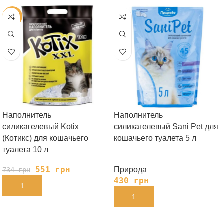
-25%
Наполнитель
Наполнитель
силикагелевый Kotix
силикагелевый Sani Pet для
(Котикс) для кошачьего
кошачьего туалета 5 л
туалета 10 л
551
грн
Природа
734
грн
430
грн
В КОРЗИНУ
В КОРЗИНУ