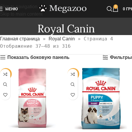
Skip to navigation
0
МЕНЮ
0
ГР
Skip to main content
Royal Canin
»
»
Страница 4
Главная страница
Royal Canin
Отображение 37–48 из 316
Показать боковую панель
Фильтры
-25%
-25%