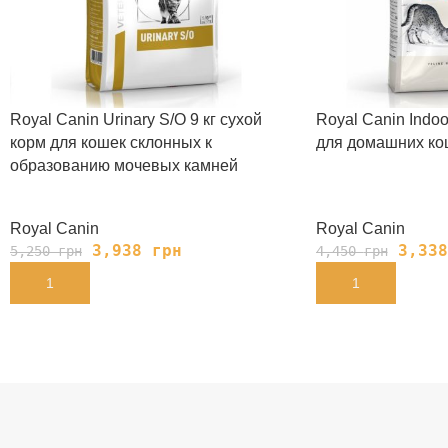
Royal Canin Urinary S/O 9 кг сухой
Royal Canin Indoo
корм для кошек склонных к
для домашних ко
образованию мочевых камней
Royal Canin
Royal Canin
3,938
грн
3,33
5,250
грн
4,450
грн
В КОРЗИНУ
В КОРЗИНУ