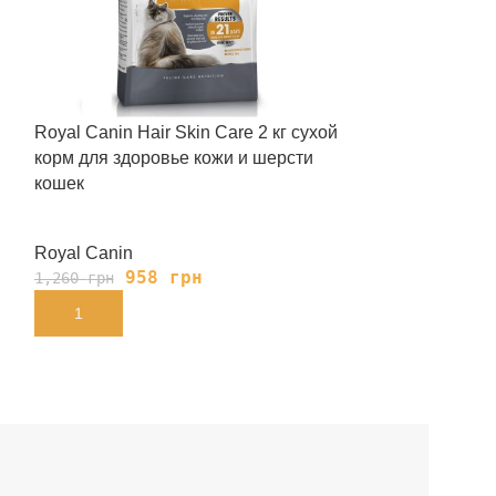
Royal Canin Hair Skin Care 2 кг сухой
Royal Canin Bri
корм для здоровье кожи и шерсти
корм для коше
кошек
Royal Canin
Royal Canin
958
грн
91
1,260
грн
1,200
грн
В КОРЗИНУ
В КОРЗИНУ