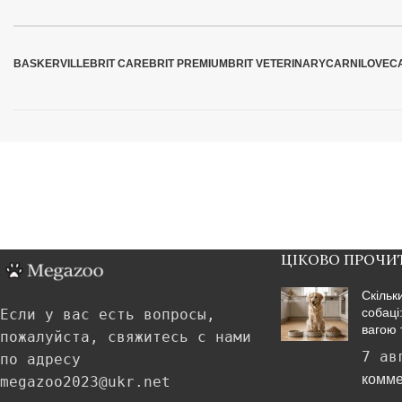
BASKERVILLE
BRIT CARE
BRIT PREMIUM
BRIT VETERINARY
CARNILOVE
C
ЦІКОВО ПРОЧИ
Скільк
собаці
Если у вас есть вопросы,
вагою 
пожалуйста, свяжитесь с нами
7 ав
по адресу
комме
megazoo2023@ukr.net