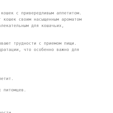
 кошек с привередливым аппетитом.
т кошек своим насыщенным ароматом
влекательным для кошачьих,
ывают трудности с приемом пищи.
дратации, что особенно важно для
петит.
х питомцев.
ности.