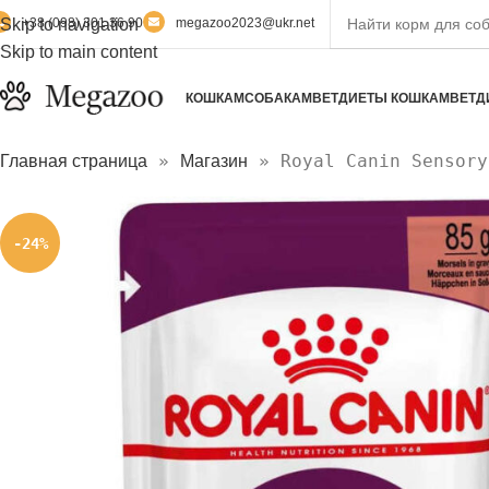
Skip to navigation
+38 (098) 301 36 90
megazoo2023@ukr.net
Skip to main content
КОШКАМ
СОБАКАМ
ВЕТДИЕТЫ КОШКАМ
ВЕТД
»
»
Royal Canin Sensory
Главная страница
Магазин
-24%