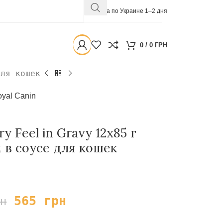
Доставка по Украине 1–2 дня
0
/
0
ГРН
для кошек
yal Canin
y Feel in Gravy 12х85 г
 в соусе для кошек
565
грн
рн