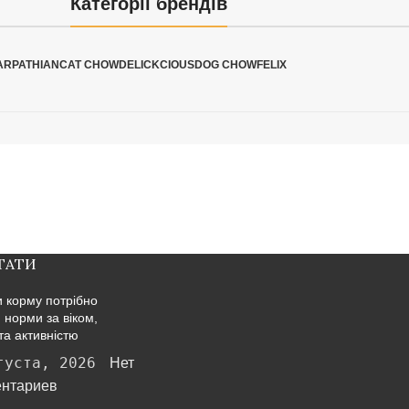
Категорії брендів
ARPATHIAN
CAT CHOW
DELICKCIOUS
DOG CHOW
FELIX
ТАТИ
и корму потрібно
: норми за віком,
та активністю
густа, 2026
Нет
нтариев