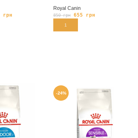
Royal Canin
5
грн
655
грн
850
грн
В КОРЗИНУ
-24%