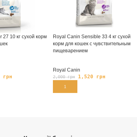
r 27 10 кг сухой корм
Royal Сanin Sensible 33 4 кг сухой
шек
корм для кошек с чувствительным
пищеварением
Royal Canin
8
грн
1,520
грн
2,000
грн
В КОРЗИНУ