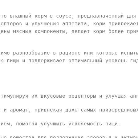
это влажный корм в соусе, предназначенный для
цепторов и улучшения аппетита, корм привлекае
щены мясные компоненты, делает корм более при
димо разнообразие в рационе или которые испыт
ию пищи и поддерживает оптимальный уровень ги
стимулируя их вкусовые рецепторы и улучшая ап
с и аромат, привлекая даже самых привередливы
нием, помогая улучшить усвояемость пищи.
ные вещества для поддержания здоровья и актив