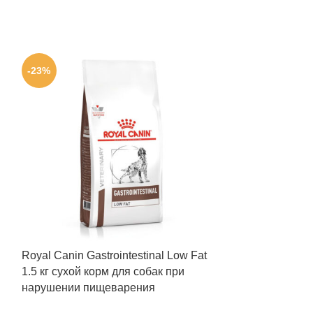
-23%
-23%
Royal Canin Gastrointestinal Low Fat
Royal Canin Gas
1.5 кг сухой корм для собак при
Cans 410 г вл
нарушении пищеварения
при нарушени