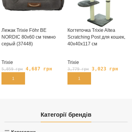
Лежак Trixie Föhr BE
Когтеточка Trixie Altea
NORDIC 80х60 cм темно
Scratching Post для кошек,
серый (37448)
40х40х117 см
Trixie
Trixie
4,687
грн
3,023
грн
5,859
грн
3,779
грн
В КОРЗИНУ
В КОРЗИНУ
Категорії брендів