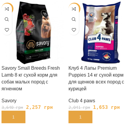
-38%
-19%
Savory Small Breeds Fresh
Клуб 4 Лапы Premium
Lamb 8 кг сухой корм для
Puppies 14 кг сухой корм
собак малых пород с
для щенков всех пород с
ягненком
курицей
Savory
Club 4 paws
2,257
грн
1,653
грн
3,640
грн
2,041
грн
В КОРЗИНУ
В КОРЗИНУ