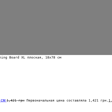
hing Board XL плоская, 18х78 см
2 см
1,421
грн
Первоначальная цена составляла 1,421 грн.
1