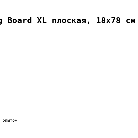
g Board XL плоская, 18х78 см
 опытом