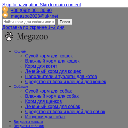
Skip to navigation
Skip to main content
+38 (098) 301 36 90
megazoo2023@ukr.net
Поиск
Доставка по Украине 1–2 дня
Кошкам
Сухой корм для кошек
Влажный корм для кошек
Корм для котят
Лечебный корм для кошек
Наполнители и туалеты для котов
Средство от блох и клещей для кошек
Собакам
Сухой корм для собак
Влажный корм для собак
Корм для щенков
Лечебный корм для собак
Средство от блох и клещей для собак
Игрушки для собак
Ветдиеты кошкам
Ветдиеты собакам