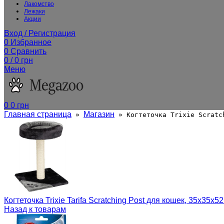
Лакомство
Лежаки
Акции
Вход / Регистрация
0
Избранное
0
Сравнить
0
/
0
грн
Меню
0
0
грн
Главная страница
Магазин
»
»
Когтеточка Trixie Scratc
Когтеточка Trixie Tarifa Scratching Post для кошек, 35х35х5
Назад к товарам