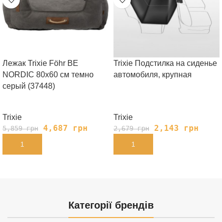
Лежак Trixie Föhr BE
Trixie Подстилка на сиденье
NORDIC 80х60 cм темно
автомобиля, крупная
серый (37448)
Trixie
Trixie
4,687
грн
2,143
грн
5,859
грн
2,679
грн
В КОРЗИНУ
В КОРЗИНУ
Категорії брендів