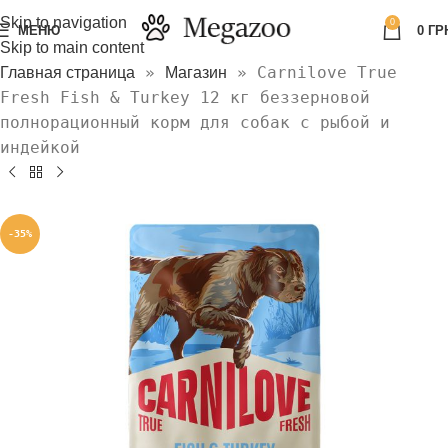
Skip to navigation
0
МЕНЮ
0
ГР
Skip to main content
»
»
Carnilove True
Главная страница
Магазин
Fresh Fish & Turkey 12 кг беззерновой
полнорационный корм для собак с рыбой и
индейкой
-35%