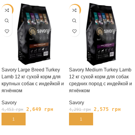
-41%
-40%
Savory Large Breed Turkey
Savory Medium Turkey Lamb
Lamb 12 кг сухой корм для
12 кг сухой корм для собак
крупных собак с индейкой и
средних пород с индейкой и
ягнёнком
ягнёнком
Savory
Savory
2,649
грн
2,575
грн
4,453
грн
4,291
грн
В КОРЗИНУ
В КОРЗИНУ