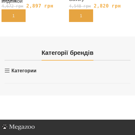
индейкой
2,897
грн
2,820
грн
4,672
грн
4,548
грн
В КОРЗИНУ
В КОРЗИНУ
Категорії брендів
Категории